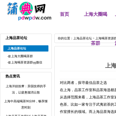
首页
上海大圈喝
上海品茶论坛
你的位置：
上海品茶论坛
>
上海喝茶资源群
茶群
上海品茶论坛
上海大圈喝茶群
上海喝茶资源群qq微信
上
热点资讯
对比两者，探寻最佳品茶之选
上海洋妞按摩：异国技师的手
在上海，品茶工作室和品茶海选都
法，让疲惫烟消云散
从选择范围来看，上海品茶工作室
上海中高端喝茶90分钟，畅享惬
色茶。比如一家专注于武夷岩茶的
意时刻
作室擅长的领域。而上海品茶海选