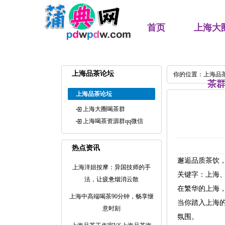
首页
上海大
上海品茶论坛
你的位置：
上海品
茶
上海品茶论坛
上海大圈喝茶群
上海喝茶资源群qq微信
热点资讯
邂逅品质茶饮
上海洋妞按摩：异国技师的手
关键字：上海、
法，让疲惫烟消云散
在繁华的上海
上海中高端喝茶90分钟，畅享惬
当你踏入上海
意时刻
氛围。