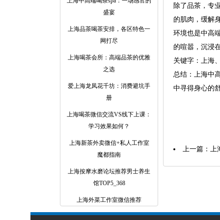
上海中高端喝茶spa：一场感官的
除了品茶，专
盛宴
的肌肉，缓解
上海品茶喝茶安排，各区特色一
环境也是中高
网打尽
的喧嚣，沉浸
上海喝茶会所：高端品茶的优雅
关键字：上海、
之选
总结：上海中高
爱上海龙凤花千坊：消费避坑手
中寻得身心的
册
上海喝茶微信交流VS线下上课：
学习效果如何？
‌上海新茶外卖微信+私人工作室
上一篇：
上
魔都指南‌
‌上海按摩水磨论坛推荐男士养生
馆TOP5‌_368
上海外菜工作室微信推荐