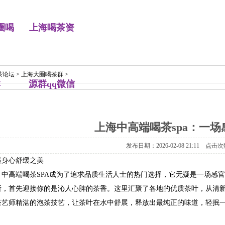
圈喝
上海喝茶资
茶论坛
>
上海大圈喝茶群
>
群
源群qq微信
上海中高端喝茶spa：一
发布日期：2026-02-08 21:11 点击次
逅身心舒缓之美
，中高端喝茶SPA成为了追求品质生活人士的热门选择，它无疑是一场感
所，首先迎接你的是沁人心脾的茶香。这里汇聚了各地的优质茶叶，从清
茶艺师精湛的泡茶技艺，让茶叶在水中舒展，释放出最纯正的味道，轻抿