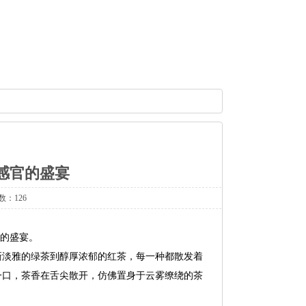
场感官的盛宴
数：126
官的盛宴。
新淡雅的绿茶到醇厚浓郁的红茶，每一种都散发着
一口，茶香在舌尖散开，仿佛置身于云雾缭绕的茶